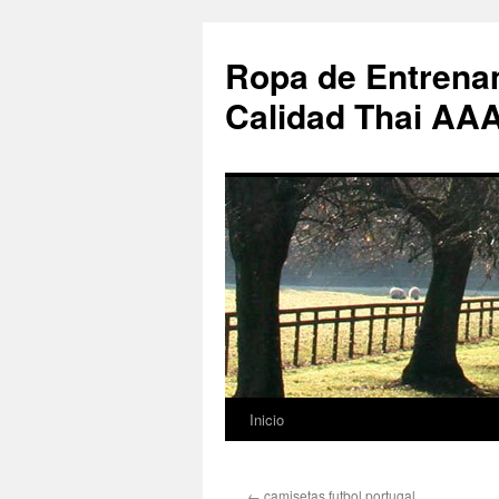
Ropa de Entrenam
Calidad Thai AA
Inicio
Saltar
al
←
camisetas futbol portugal