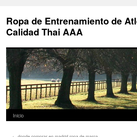
Ropa de Entrenamiento de Atl
Calidad Thai AAA
Saltar
Inicio
al
←
donde comprar en madrid ropa de marca