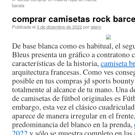
contenido
barata
comprar camisetas rock barc
Publicada el
3 de diciembre de 2022
por
istern
De base blanca como es habitual, el se
Bleus presenta un gráfico a contratono
características de la historia,
camiseta br
arquitectura francesas. Como ves conse
posible en tus compras jd sports bounty
totalmente al alcance de tu mano. Una d
de camisetas de fútbol originales es Fút
embargo, esta vez el clásico cuadriculad
aparece de manera irregular en el frente
predominancia del blanco en la prenda,
2022
y sólo se muestra completo en las