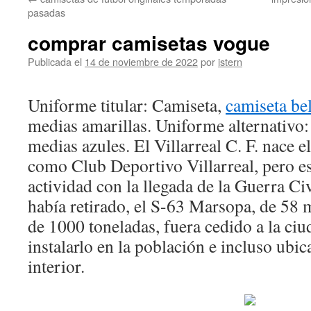
contenido
pasadas
comprar camisetas vogue
Publicada el
14 de noviembre de 2022
por
istern
Uniforme titular: Camiseta,
camiseta be
medias amarillas. Uniforme alternativo:
medias azules. El Villarreal C. F. nace 
como Club Deportivo Villarreal, pero es
actividad con la llegada de la Guerra C
había retirado, el S-63 Marsopa, de 58 
de 1000 toneladas, fuera cedido a la ciu
instalarlo en la población e incluso ubi
interior.