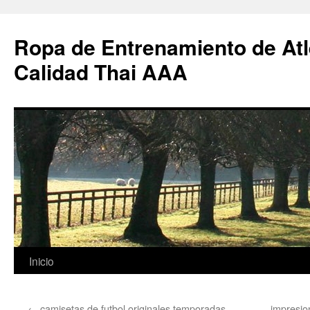
Ropa de Entrenamiento de Atl
Calidad Thai AAA
Saltar
Inicio
al
←
camisetas de futbol originales temporadas
impresio