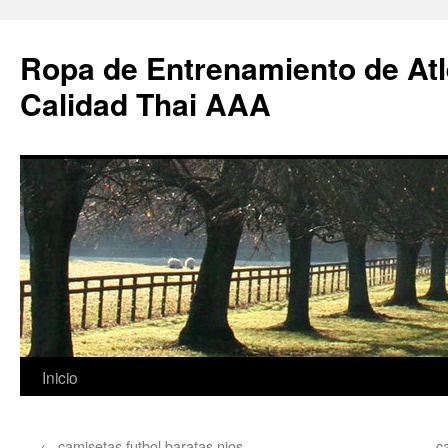
Ropa de Entrenamiento de Atl
Calidad Thai AAA
Saltar
Inicio
al
←
camisetas futbol baratas nios
c