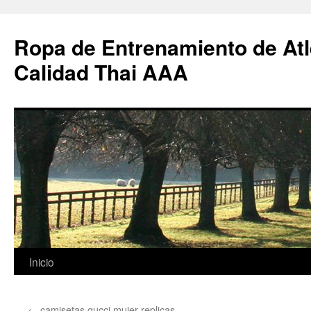
Ropa de Entrenamiento de Atl
Calidad Thai AAA
Saltar
Inicio
al
←
camisetas gucci mujer replicas