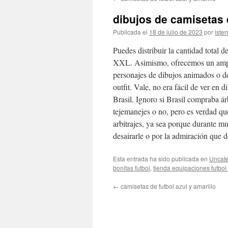
contenido
dibujos de camisetas 
Publicada el
18 de julio de 2023
por
ister
Puedes distribuir la cantidad total 
XXL. Asimismo, ofrecemos un amplio
personajes de dibujos animados o de
outfit. Vale, no era fácil de ver en 
Brasil. Ignoro si Brasil compraba ár
tejemanejes o no, pero es verdad qu
arbitrajes, ya sea porque durante m
desairarle o por la admiración que d
Esta entrada ha sido publicada en
Uncate
bonitas futbol
,
tienda equipaciones futbol
←
camisetas de futbol azul y amarillo