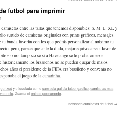
de futbol para imprimir
n
de camisetas entre las tallas que tenemos disponibles: S, M, L, XL y
 surtido de camisetas originales con prints gráficos, mensajes,
 tu banda favorita con los que podrás personalizar al máximo tu
directo, pero, parece que ante la duda, mejor equivocarse a favor de
bitros o no, tampoco sé si a Havelange se le probaron esos
e históricamente los brasileños no se pueden quejar de malos
uchos años el presidente de la FIFA era brasileño y convenía no
espertaba el juego de la canarinha.
gorized
y etiquetada como
camiseta galicia futbol gaelico
,
camisetas mas
 valencia
. Guarda el
enlace permanente
.
netshoes camisetas de futbol
→