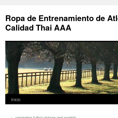
Ropa de Entrenamiento de Atl
Calidad Thai AAA
Saltar
Inicio
al
←
camisetas futbol vintage real madrid