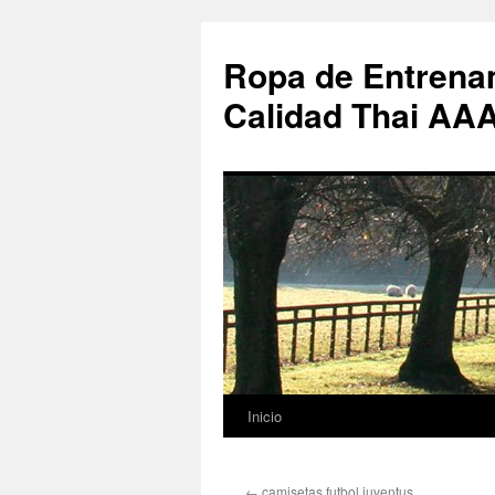
Ropa de Entrenam
Calidad Thai AA
Inicio
Saltar
al
←
camisetas futbol juventus