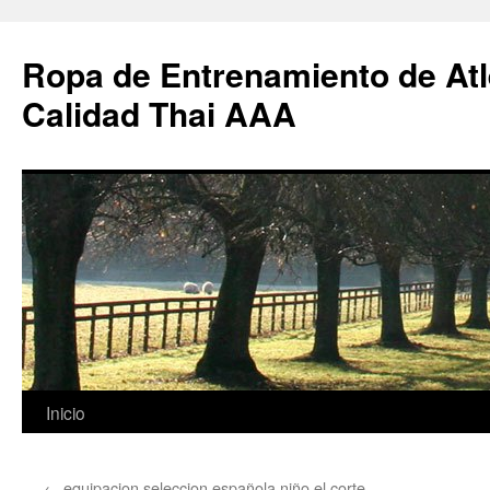
Ropa de Entrenamiento de Atl
Calidad Thai AAA
Saltar
Inicio
al
←
equipacion seleccion española niño el corte