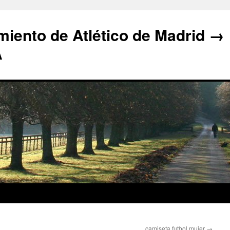
iento de Atlético de Madrid →
A
camiseta futbol mujer
→