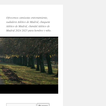
Ofrecemos camisetas entrenamiento,
sudadera Atlético de Madrid, chaqueta
Atlético de Madrid, chandal Atlético de
Madrid 2024 2025 para hombre y niño.