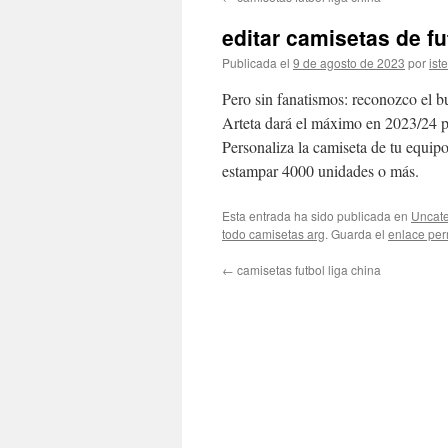
contenido
editar camisetas de fu
Publicada el
9 de agosto de 2023
por
ist
Pero sin fanatismos: reconozco el b
Arteta dará el máximo en 2023/24 pa
Personaliza la camiseta de tu equi
estampar 4000 unidades o más.
Esta entrada ha sido publicada en
Uncate
todo camisetas arg
. Guarda el
enlace pe
←
camisetas futbol liga china