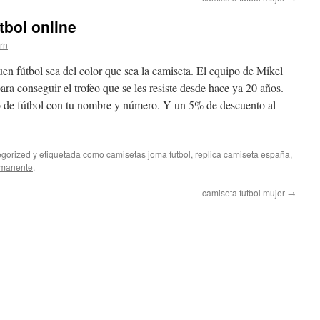
tbol online
ern
uen fútbol sea del color que sea la camiseta. El equipo de Mikel
ra conseguir el trofeo que se les resiste desde hace ya 20 años.
po de fútbol con tu nombre y número. Y un 5% de descuento al
gorized
y etiquetada como
camisetas joma futbol
,
replica camiseta españa
,
rmanente
.
camiseta futbol mujer
→