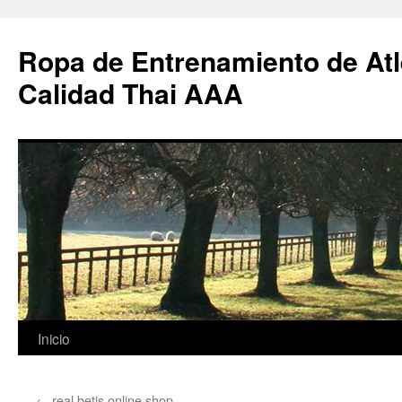
Ropa de Entrenamiento de Atl
Calidad Thai AAA
Saltar
Inicio
al
←
real betis online shop