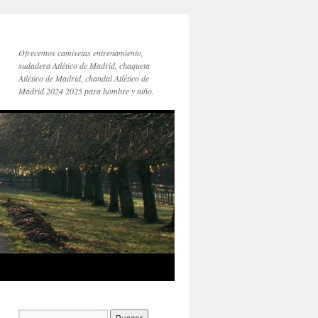
Ofrecemos camisetas entrenamiento,
sudadera Atlético de Madrid, chaqueta
Atlético de Madrid, chandal Atlético de
Madrid 2024 2025 para hombre y niño.