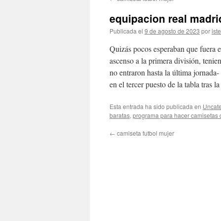
contenido
equipacion real madrid
Publicada el
9 de agosto de 2023
por
ist
Quizás pocos esperaban que fuera el 
ascenso a la primera división, tenie
no entraron hasta la última jornada-
en el tercer puesto de la tabla tras l
Esta entrada ha sido publicada en
Uncate
baratas
,
programa para hacer camisetas d
←
camiseta futbol mujer