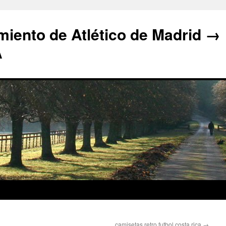
iento de Atlético de Madrid →
A
camisetas retro futbol costa rica
→