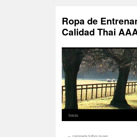
Ropa de Entrenam
Calidad Thai AA
Inicio
Saltar
al
←
camiseta futbol mujer