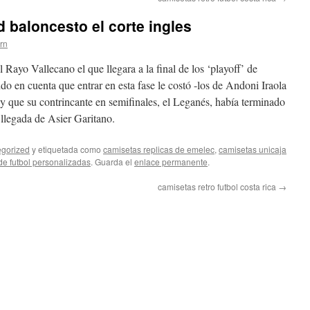
 baloncesto el corte ingles
ern
Rayo Vallecano el que llegara a la final de los ‘playoff’ de
ndo en cuenta que entrar en esta fase le costó -los de Andoni Iraola
 y que su contrincante en semifinales, el Leganés, había terminado
a llegada de Asier Garitano.
gorized
y etiquetada como
camisetas replicas de emelec
,
camisetas unicaja
e futbol personalizadas
. Guarda el
enlace permanente
.
camisetas retro futbol costa rica
→