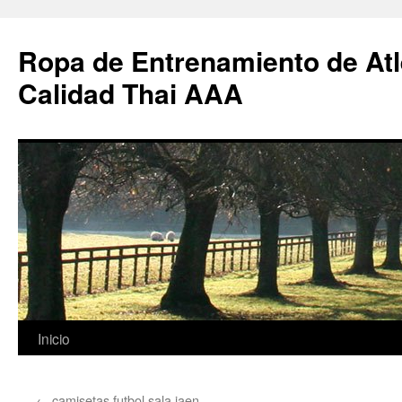
Ropa de Entrenamiento de Atl
Calidad Thai AAA
Saltar
Inicio
al
←
camisetas futbol sala jaen