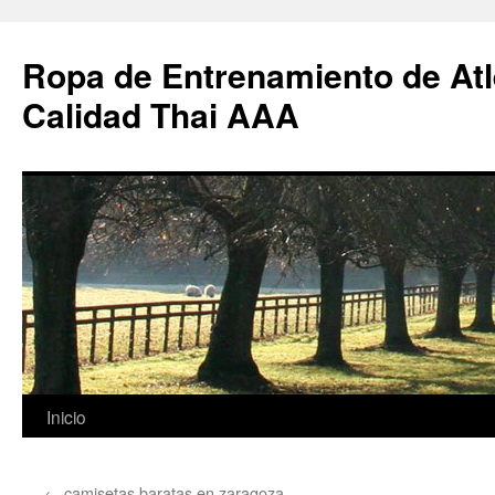
Ropa de Entrenamiento de Atl
Calidad Thai AAA
Saltar
Inicio
al
←
camisetas baratas en zaragoza