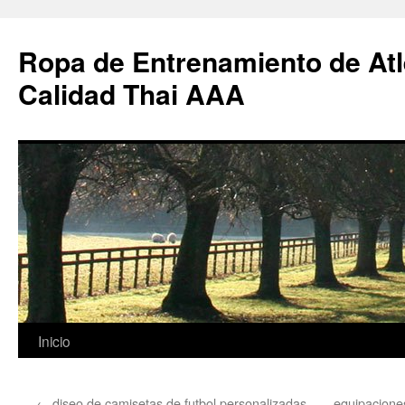
Ropa de Entrenamiento de Atl
Calidad Thai AAA
Saltar
Inicio
al
←
diseo de camisetas de futbol personalizadas
equipaciones