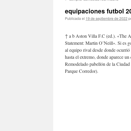
contenido
equipaciones futbol 2
Publicada el
19 de septiembre de 2022
p
↑ a b Aston Villa F.C (ed.). «The A
Statement: Martin O’Neill». Si es gol,
al equipo rival desde donde ocurrió 
hasta el extremo, donde aparece un
Remodelado pabellón de la Ciudad D
Parque Corredor).