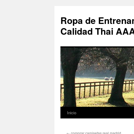
Ropa de Entrenam
Calidad Thai AA
Inicio
Saltar
al
←
comprar camisetas real madrid