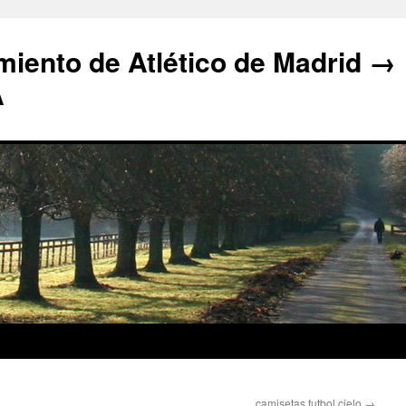
iento de Atlético de Madrid →
A
camisetas futbol cielo
→