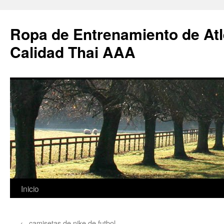
Ropa de Entrenamiento de Atl
Calidad Thai AAA
Saltar
Inicio
al
←
camisetas de nike de futbol