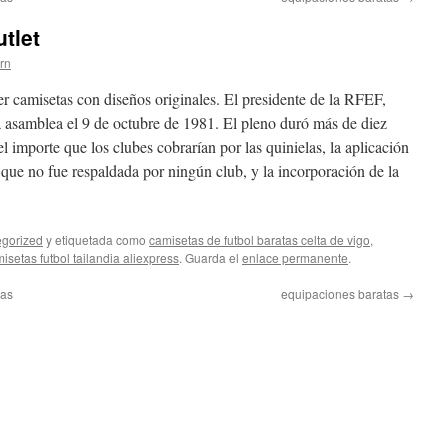
tlet
ern
er camisetas con diseños originales. El presidente de la RFEF,
a asamblea el 9 de octubre de 1981. El pleno duró más de diez
l importe que los clubes cobrarían por las quinielas, la aplicación
 que no fue respaldada por ningún club, y la incorporación de la
gorized
y etiquetada como
camisetas de futbol baratas celta de vigo
,
isetas futbol tailandia aliexpress
. Guarda el
enlace permanente
.
tas
equipaciones baratas
→