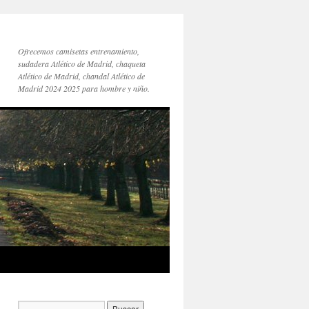
Ofrecemos camisetas entrenamiento,
sudadera Atlético de Madrid, chaqueta
Atlético de Madrid, chandal Atlético de
Madrid 2024 2025 para hombre y niño.