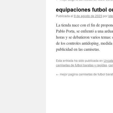
contenido
equipaciones futbol ou
Publicada el
9 de agosto de 2023
por
ist
La tienda nace con el fin de propon
Pablo Porta, se enfrentó a una ardu
horas y se debatieron varios temas: e
de los controles antidoping, medida
publicidad en las camisetas.
Esta entrada ha sido publicada en
Uncate
camisetas de futbol baratas y rapidas
,
cam
←
mejor pagina camisetas de futbol bara