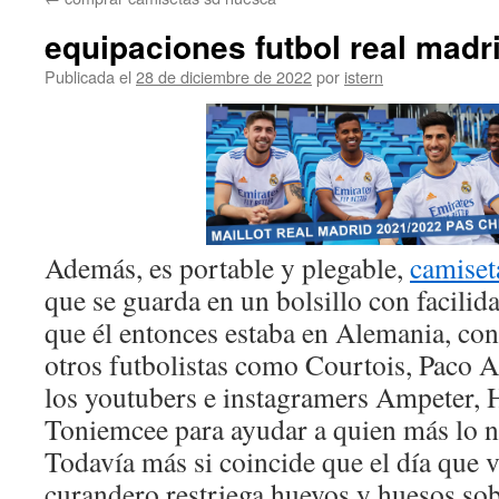
contenido
equipaciones futbol real madr
Publicada el
28 de diciembre de 2022
por
istern
Además, es portable y plegable,
camiset
que se guarda en un bolsillo con facilid
que él entonces estaba en Alemania, con
otros futbolistas como Courtois, Paco A
los youtubers e instagramers Ampeter, 
Toniemcee para ayudar a quien más lo ne
Todavía más si coincide que el día que vi
curandero restriega huevos y huesos sobr