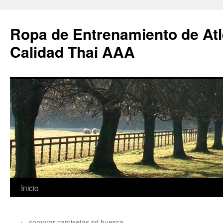
Ropa de Entrenamiento de Atl
Calidad Thai AAA
Saltar
Inicio
al
←
comprar camisetas sd huesca