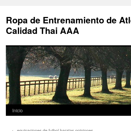
Ropa de Entrenamiento de Atl
Calidad Thai AAA
Saltar
Inicio
al
←
equipaciones de futbol baratas opiniones