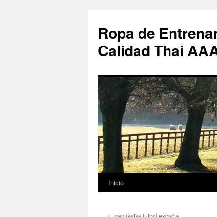
Ropa de Entrenam
Calidad Thai AA
Inicio
Saltar
al
←
camisetas futbol escocia