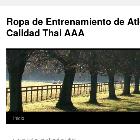
Ropa de Entrenamiento de Atl
Calidad Thai AAA
Saltar
Inicio
al
←
camisetas muy baratas futbol