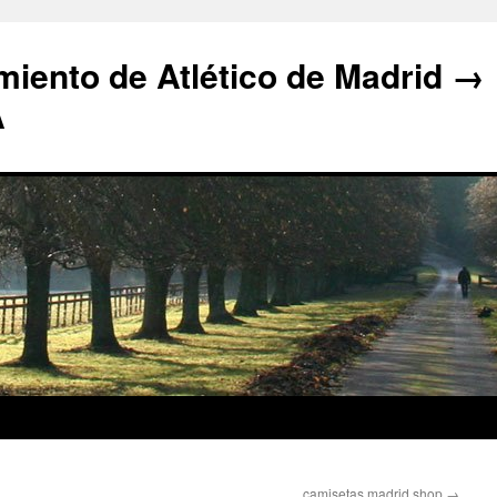
iento de Atlético de Madrid →
A
camisetas madrid shop
→