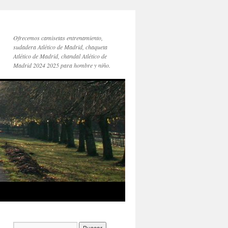
Ofrecemos camisetas entrenamiento,
sudadera Atlético de Madrid, chaqueta
Atlético de Madrid, chandal Atlético de
Madrid 2024 2025 para hombre y niño.