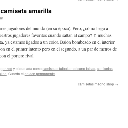
 camiseta amarilla
ern
ores jugadores del mundo (en su época). Pero, ¿cómo llega a
 nuestros jugadores favoritos cuando saltan al campo? Y muchas
a, ya estamos ligados a un color. Balón bombeado en el interior
on en el primer intento pero en el segundo, a un par de metros de
on el portero rival.
gorized
y etiquetada como
camisetas futbol americano falsas
,
camisetas
nline
. Guarda el
enlace permanente
.
camisetas madrid shop
→