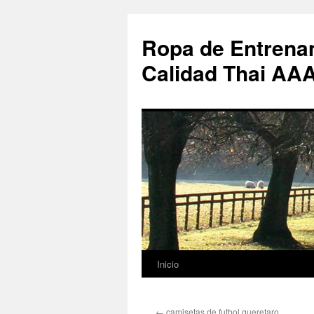
Ropa de Entrenam
Calidad Thai AA
Inicio
Saltar
al
←
camisetas de futbol queretaro