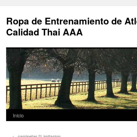
Ropa de Entrenamiento de Atl
Calidad Thai AAA
Saltar
Inicio
al
←
camisetas f1 imitacion