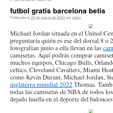
contenido
futbol gratis barcelona betis
Publicada el
23 de marzo de 2023
por
istern
Michael Jordan situada en el United Cen
preguntaría quién es ese del dorsal 8 o 
fotografían junto a ella llevan en las
cam
camisetas. Aquí podrás comprar camise
muchos equipos, Chicago Bulls, Orlan
celtics, Cleveland Cavaliers, Miami Heat
como Kevin Durant, Michael Jordan, S
inglaterra mundial 2022
Thomas. Tambi
todas las camisetas de NBA de todos lo
dejado huella en el deporte del balonces