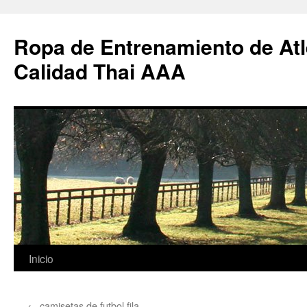
Ropa de Entrenamiento de Atl
Calidad Thai AAA
Saltar
Inicio
al
←
camisetas de futbol fila