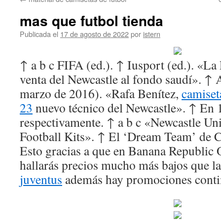
contenido
mas que futbol tienda
Publicada el
17 de agosto de 2022
por
istern
↑ a b c FIFA (ed.). ↑ Iusport (ed.). «La
venta del Newcastle al fondo saudí». ↑
marzo de 2016). «Rafa Benítez,
camiset
23
nuevo técnico del Newcastle». ↑ En
respectivamente. ↑ a b c «Newcastle Uni
Football Kits». ↑ El ‘Dream Team’ de 
Esto gracias a que en Banana Republic 
hallarás precios mucho más bajos que la
juventus
además hay promociones conti