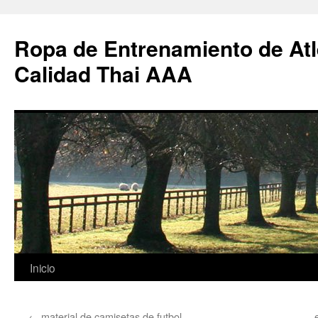
Ropa de Entrenamiento de Atl
Calidad Thai AAA
Saltar
Inicio
al
←
material de camisetas de futbol