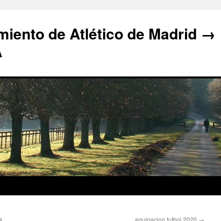
iento de Atlético de Madrid →
A
s
equipacion futbol 2020
→