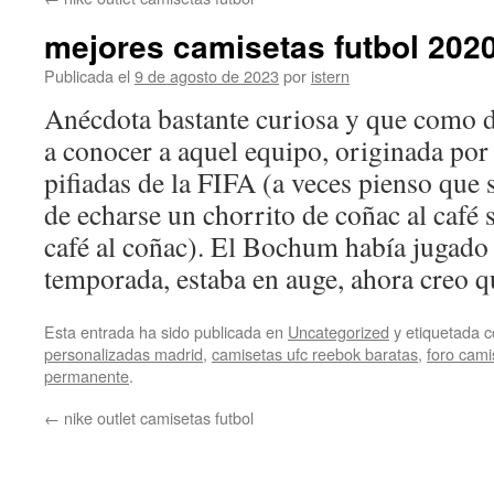
contenido
mejores camisetas futbol 202
Publicada el
9 de agosto de 2023
por
istern
Anécdota bastante curiosa y que como d
a conocer a aquel equipo, originada por
pifiadas de la FIFA (a veces pienso que s
de echarse un chorrito de coñac al café 
café al coñac). El Bochum había jugado
temporada, estaba en auge, ahora creo q
Esta entrada ha sido publicada en
Uncategorized
y etiquetada
personalizadas madrid
,
camisetas ufc reebok baratas
,
foro cami
permanente
.
←
nike outlet camisetas futbol