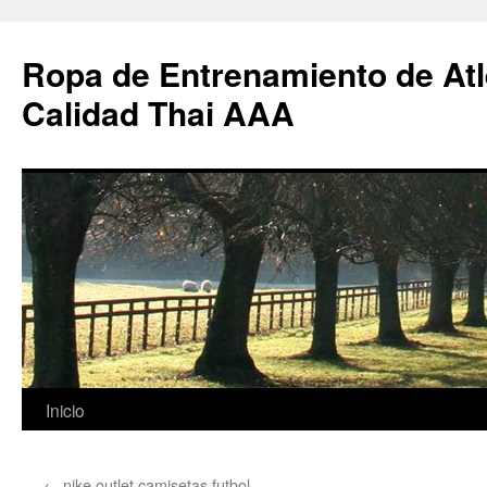
Ropa de Entrenamiento de Atl
Calidad Thai AAA
Saltar
Inicio
al
←
nike outlet camisetas futbol