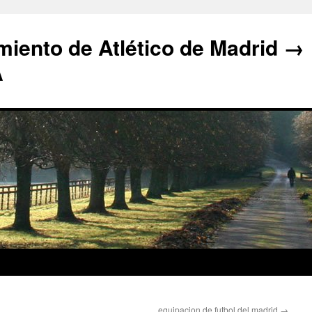
iento de Atlético de Madrid →
A
equipacion de futbol del madrid
→