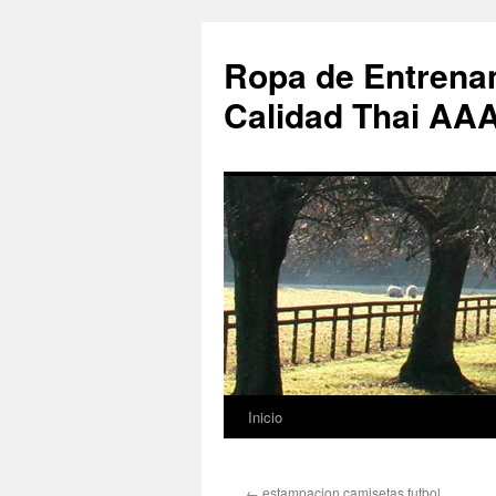
Ropa de Entrenam
Calidad Thai AA
Inicio
Saltar
al
←
estampacion camisetas futbol