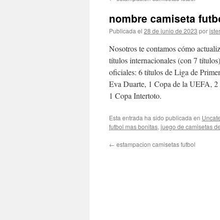
contenido
nombre camiseta futb
Publicada el
28 de junio de 2023
por
iste
Nosotros te contamos cómo actualiza
títulos internacionales (con 7 título
oficiales: 6 títulos de Liga de Pri
Eva Duarte, 1 Copa de la UEFA, 2 
1 Copa Intertoto.
Esta entrada ha sido publicada en
Uncate
futbol mas bonitas
,
juego de camisetas de
←
estampacion camisetas futbol