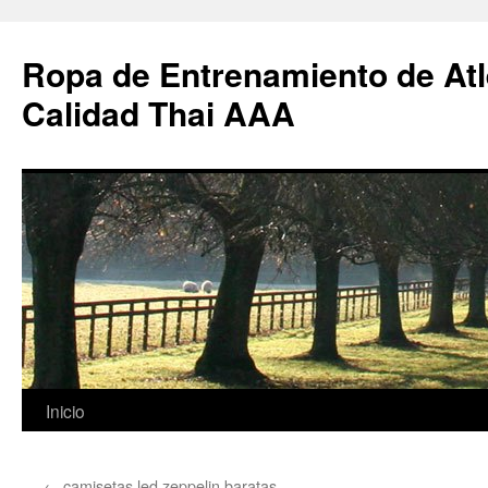
Ropa de Entrenamiento de Atl
Calidad Thai AAA
Saltar
Inicio
al
←
camisetas led zeppelin baratas