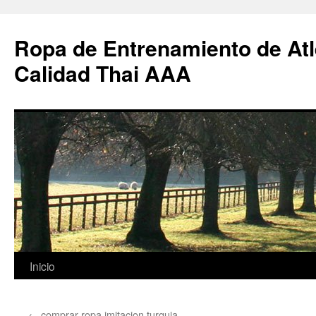
Ropa de Entrenamiento de Atl
Calidad Thai AAA
Saltar
Inicio
al
←
comprar ropa imitacion turquia