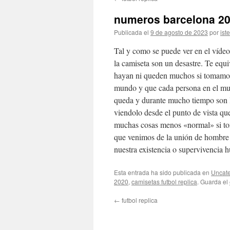
contenido
numeros barcelona 2
Publicada el
9 de agosto de 2023
por
ist
Tal y como se puede ver en el vídeo
la camiseta son un desastre. Te equ
hayan ni queden muchos si tomamos 
mundo y que cada persona en el mu
queda y durante mucho tiempo son l
viendolo desde el punto de vista que
muchas cosas menos «normal» si tom
que venimos de la unión de hombre 
nuestra existencia o supervivencia
Esta entrada ha sido publicada en
Uncate
2020
,
camisetas futbol replica
. Guarda el
←
futbol replica