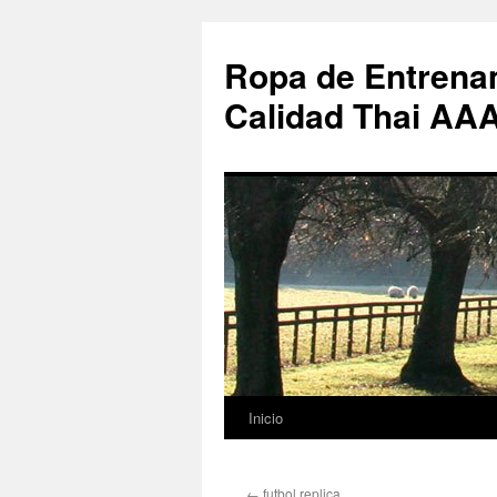
Ropa de Entrenam
Calidad Thai AA
Inicio
Saltar
al
←
futbol replica