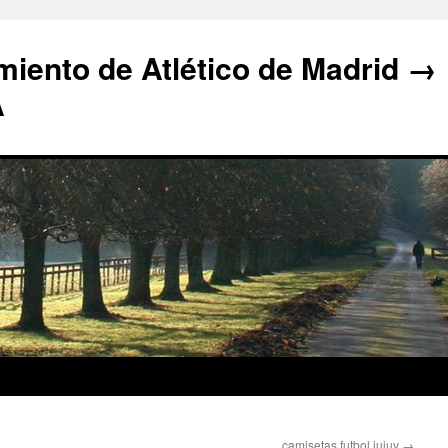
iento de Atlético de Madrid →
A
camisetas futbol jujuy
→