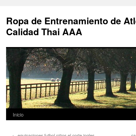
Ropa de Entrenamiento de Atl
Calidad Thai AAA
Saltar
Inicio
al
←
equipaciones futbol niños el corte ingles
ca