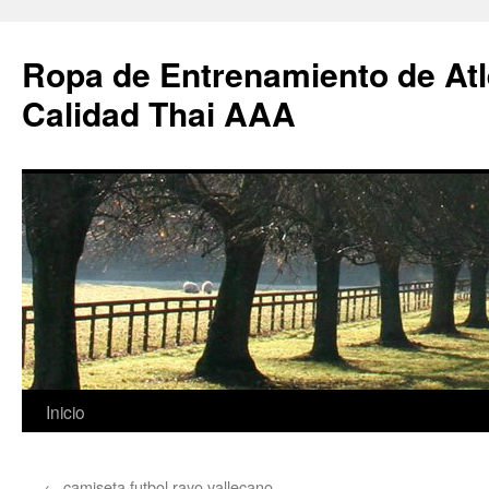
Ropa de Entrenamiento de Atl
Calidad Thai AAA
Saltar
Inicio
al
←
camiseta futbol rayo vallecano