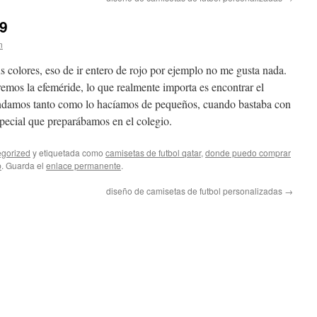
19
n
 colores, eso de ir entero de rojo por ejemplo no me gusta nada.
remos la efeméride, lo que realmente importa es encontrar el
rendamos tanto como lo hacíamos de pequeños, cuando bastaba con
ecial que preparábamos en el colegio.
gorized
y etiquetada como
camisetas de futbol qatar
,
donde puedo comprar
p
. Guarda el
enlace permanente
.
diseño de camisetas de futbol personalizadas
→