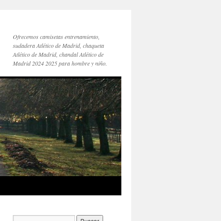
Ofrecemos camisetas entrenamiento,
sudadera Atlético de Madrid, chaqueta
Atlético de Madrid, chandal Atlético de
Madrid 2024 2025 para hombre y niño.