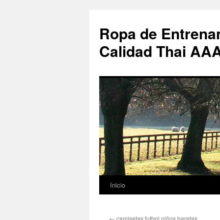
Ropa de Entrenam
Calidad Thai AA
Inicio
Saltar
al
←
camisetas futbol niños baratas