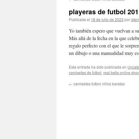
contenido
playeras de futbol 20
Publicada el
18 de julio de 2023
por
ister
Yo también espero que vuelvan a sus
Más allá de la fecha en la que celeb
regalo perfecto con el que le sorp
un dibujo o una manualidad muy esp
Esta entrada ha sido publicada en
Uncate
camisetas de futbol
,
real betis online sho
←
camisetas futbol niños baratas