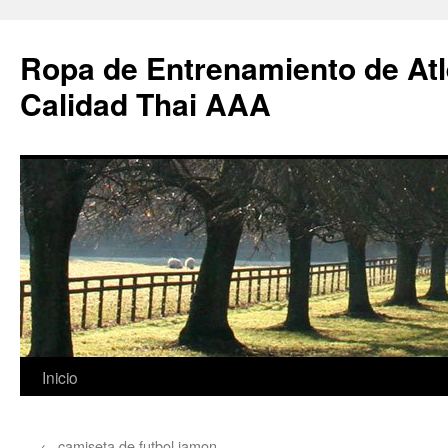
Ropa de Entrenamiento de Atl
Calidad Thai AAA
Saltar
Inicio
al
←
camiseta de futbol jamon