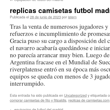
contenido
replicas camisetas futbol mad
Publicada el
28 de junio de 2023
por
istern
Tras la venta de numerosos jugadores y 
refuerzos e incumplimiento de promesas,
Gracia puso su cargo a disposición del 
el navarro acabaría quedándose e inici
no parecía arrancar muy bien. Luego de
Argentina fracase en el Mundial de Sueci
riverplatense entró en su época más oscu
equipos se queda con menos de 3 jugado
interrumpido.
Esta entrada ha sido publicada en
Uncategorized
y etiquetada
comprar camisetas de fito y fitipaldis
,
replicas de camisetas.com
←
equipacion de futbol del madrid