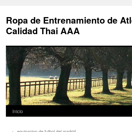
Ropa de Entrenamiento de Atl
Calidad Thai AAA
Saltar
Inicio
al
←
equipacion de futbol del madrid