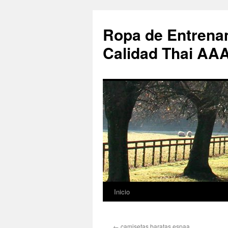
Ropa de Entrenam
Calidad Thai AA
Inicio
Saltar
al
←
camisetas baratas espaa