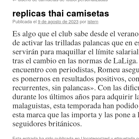
contenido
replicas thai camisetas
Publicada el
9 de agosto de 2023
por
istern
Es algo que el club sabe desde el verano
de activar las trilladas palancas que en 
servirán para maquillar el límite salaria
tras el cambio en las normas de LaLiga.
encuentro con periodistas, Romeu asegu
es ponernos en resultados positivos, co
recurrentes, sin palancas». Con las difi
durante los últimos años para adquirir l
malaguistas, esta temporada han podido
esta marca que las importa y las pone a 
seguidores británicos.
Esta entrada ha sido publicada en
Uncategorized
y etiquetada