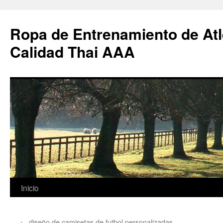
Ropa de Entrenamiento de Atl
Calidad Thai AAA
Saltar
Inicio
al
←
diseño de camisetas de futbol personalizadas