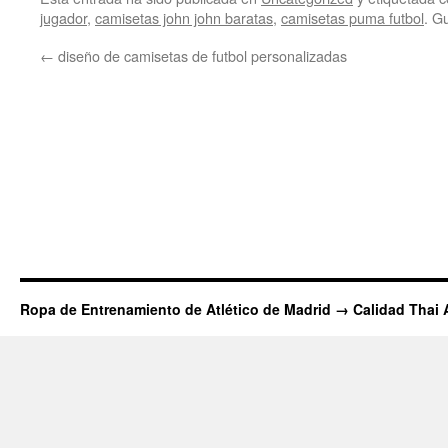
jugador
,
camisetas john john baratas
,
camisetas puma futbol
. G
←
diseño de camisetas de futbol personalizadas
Ropa de Entrenamiento de Atlético de Madrid → Calidad Thai