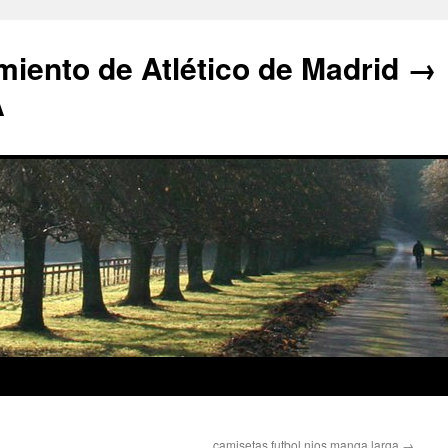
iento de Atlético de Madrid →
A
camisetas futbol nios manga larga
→