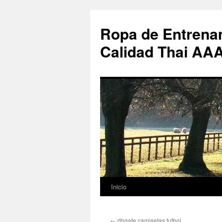
Ropa de Entrenam
Calidad Thai AA
Inicio
Saltar
al
←
dhgate camisetas futbol