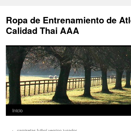
Ropa de Entrenamiento de Atl
Calidad Thai AAA
Saltar
Inicio
al
←
camisetas futbol version jugador