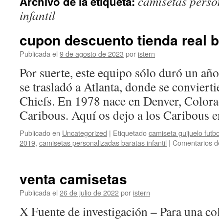
camisetas perso
Archivo de la etiqueta:
contenido
infantil
cupon descuento tienda real b
Publicada el
9 de agosto de 2023
por
istern
Por suerte, este equipo sólo duró un año
se trasladó a Atlanta, donde se convierti
Chiefs. En 1978 nace en Denver, Color
Caribous. Aquí os dejo a los Caribous
Publicado en
Uncategorized
|
Etiquetado
camiseta guijuelo futbo
2019
,
camisetas personalizadas baratas infantil
|
Comentarios d
venta camisetas
Publicada el
26 de julio de 2022
por
istern
X Fuente de investigación – Para una c