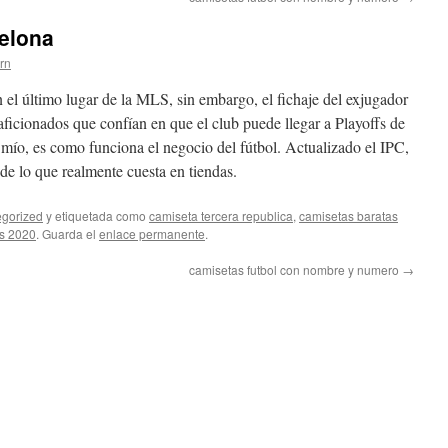
celona
ern
 el último lugar de la MLS, sin embargo, el fichaje del exjugador
aficionados que confían en que el club puede llegar a Playoffs de
o mío, es como funciona el negocio del fútbol. Actualizado el IPC,
e lo que realmente cuesta en tiendas.
gorized
y etiquetada como
camiseta tercera republica
,
camisetas baratas
as 2020
. Guarda el
enlace permanente
.
camisetas futbol con nombre y numero
→