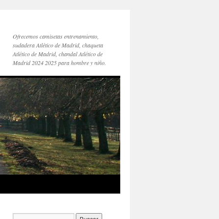
Ofrecemos camisetas entrenamiento,
sudadera Atlético de Madrid, chaqueta
Atlético de Madrid, chandal Atlético de
Madrid 2024 2025 para hombre y niño.