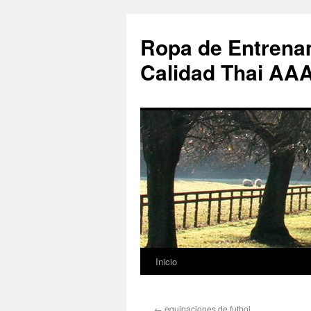
Ropa de Entrenam
Calidad Thai AA
Inicio
Saltar
al
←
equipaciones de futbol