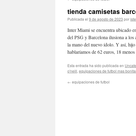
contenido
tienda camisetas bar
Publicada el
9 de agosto de 2023
por
ist
Inter Miami se encuentra ubicado en
del PSG y Barcelona ilusiona a los 
la mano del nuevo ídolo. Y así, hij
hablaríamos de 62 euros, 18 menos d
Esta entrada ha sido publicada en
Uncate
o'neill
,
equipaciones de futbol mas bonit
←
equipaciones de futbol