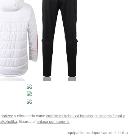
gorized
y etiquetada como
camisetas futbol xxl baratas
,
camisetas futbol y
alkoholika
. Guarda el
enlace permanente
.
equipaciones deportivas de futbol
→