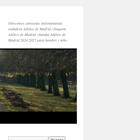
Ofrecemos camisetas entrenamiento,
sudadera Atlético de Madrid, chaqueta
Atlético de Madrid, chandal Atlético de
Madrid 2024 2025 para hombre y niño.