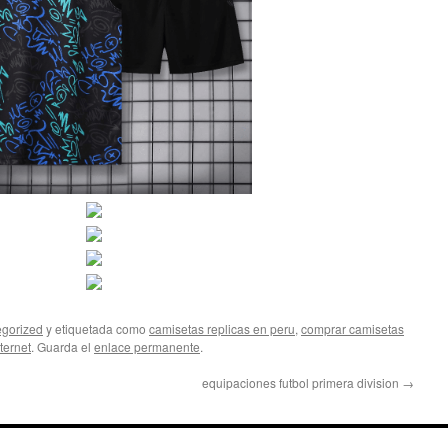
gorized
y etiquetada como
camisetas replicas en peru
,
comprar camisetas
ternet
. Guarda el
enlace permanente
.
equipaciones futbol primera division
→