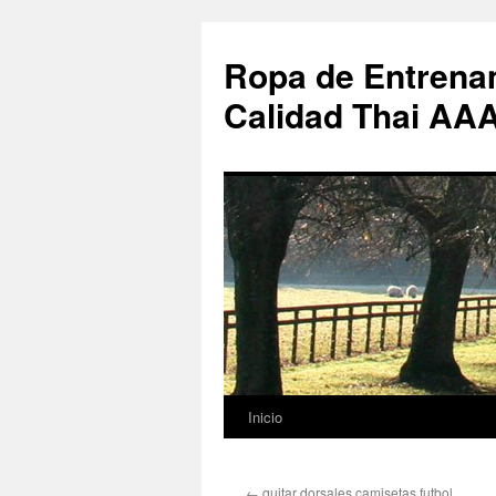
Ropa de Entrenam
Calidad Thai AA
Inicio
Saltar
al
←
quitar dorsales camisetas futbol