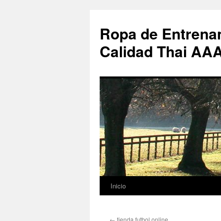
Ropa de Entrenam
Calidad Thai AA
Inicio
Saltar
al
←
tienda futbol online