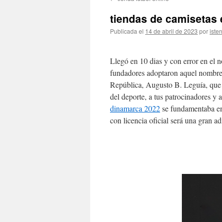
contenido
tiendas de camisetas
Publicada el
14 de abril de 2023
por
ister
Llegó en 10 dias y con error en el 
fundadores adoptaron aquel nombre e
República, Augusto B. Leguía, que u
del deporte, a tus patrocinadores y a
dinamarca 2022
se fundamentaba e
con licencia oficial será una gran a