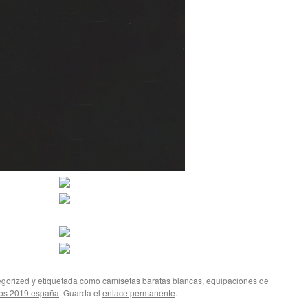
gorized
y etiquetada como
camisetas baratas blancas
,
equipaciones de
os 2019 españa
. Guarda el
enlace permanente
.