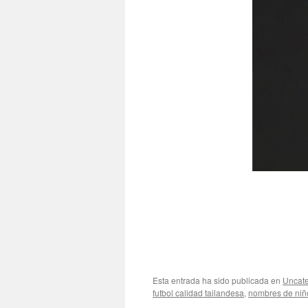
Esta entrada ha sido publicada en
Uncate
futbol calidad tailandesa
,
nombres de niñ