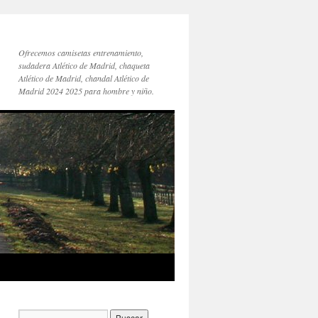
Ofrecemos camisetas entrenamiento,
sudadera Atlético de Madrid, chaqueta
Atlético de Madrid, chandal Atlético de
Madrid 2024 2025 para hombre y niño.