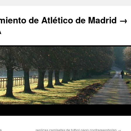
iento de Atlético de Madrid →
A
la
replicas camisetas de futbol pago contrareembolso
→