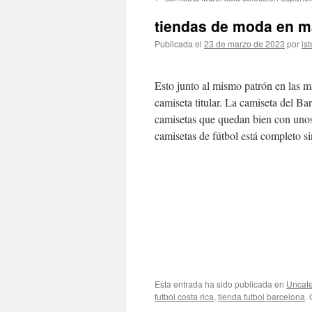
contenido
tiendas de moda en m
Publicada el
23 de marzo de 2023
por
ist
Esto junto al mismo patrón en las m
camiseta titular. La camiseta del Ba
camisetas que quedan bien con unos
camisetas de fútbol está completo s
Esta entrada ha sido publicada en
Uncate
futbol costa rica
,
tienda futbol barcelona
.