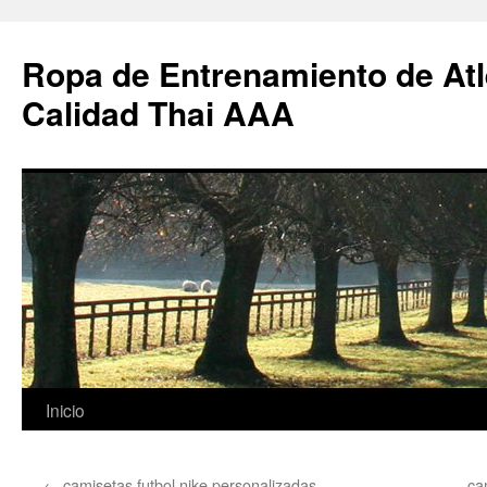
Ropa de Entrenamiento de Atl
Calidad Thai AAA
Saltar
Inicio
al
←
camisetas futbol nike personalizadas
ca