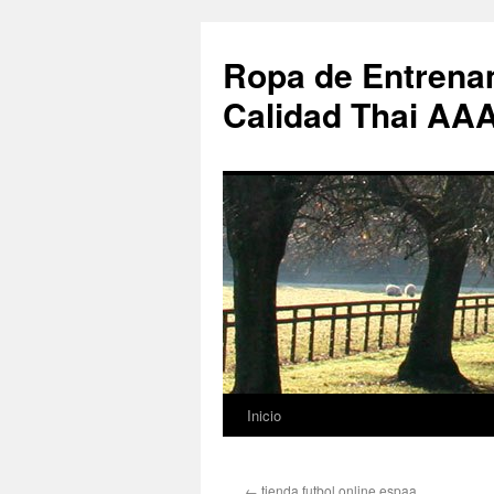
Ropa de Entrenam
Calidad Thai AA
Inicio
Saltar
al
←
tienda futbol online espaa