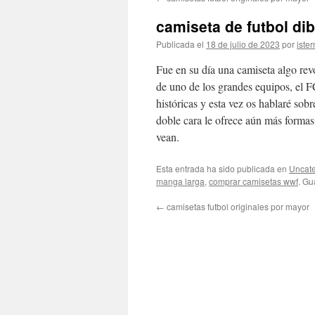
contenido
camiseta de futbol di
Publicada el
18 de julio de 2023
por
ister
Fue en su día una camiseta algo rev
de uno de los grandes equipos, el F
históricas y esta vez os hablaré sob
doble cara le ofrece aún más formas
vean.
Esta entrada ha sido publicada en
Uncate
manga larga
,
comprar camisetas wwf
. Gu
←
camisetas futbol originales por mayor