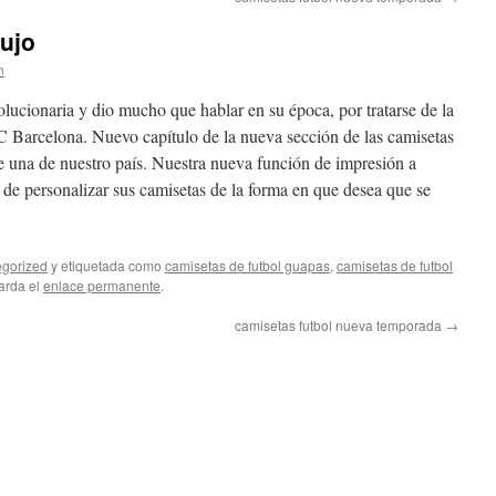
bujo
n
olucionaria y dio mucho que hablar en su época, por tratarse de la
C Barcelona. Nuevo capítulo de la nueva sección de las camisetas
re una de nuestro país. Nuestra nueva función de impresión a
 de personalizar sus camisetas de la forma en que desea que se
gorized
y etiquetada como
camisetas de futbol guapas
,
camisetas de futbol
arda el
enlace permanente
.
camisetas futbol nueva temporada
→