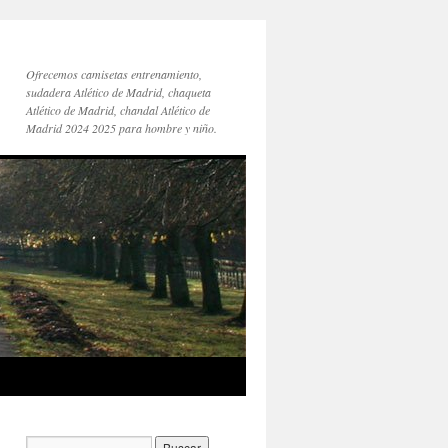
Ofrecemos camisetas entrenamiento,
sudadera Atlético de Madrid, chaqueta
Atlético de Madrid, chandal Atlético de
Madrid 2024 2025 para hombre y niño.